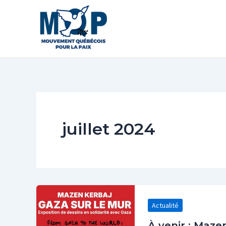
Aller
au
contenu
juillet 2024
Actualité
À venir : Maze